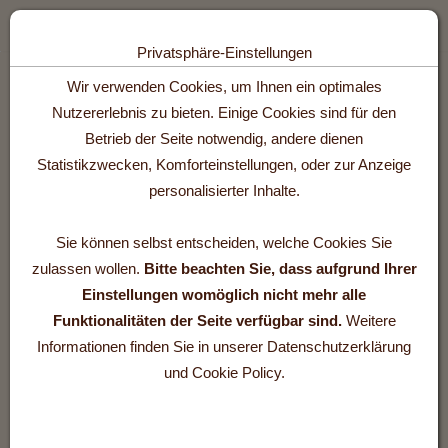
Toggle n
Privatsphäre-Einstellungen
Zum Inhalt springen [AK + 0]
Zum Hauptmenü springen [AK + 1]
Zum Footer-Menü unten (angedockt an Browserrand) springen [AK +
Zum Widget-Menü rechts springen [AK + 3]
Wir verwenden Cookies, um Ihnen ein optimales
Nutzererlebnis zu bieten. Einige Cookies sind für den
Betrieb der Seite notwendig, andere dienen
Statistikzwecken, Komforteinstellungen, oder zur Anzeige
personalisierter Inhalte.
Sie können selbst entscheiden, welche Cookies Sie
zulassen wollen.
Bitte beachten Sie, dass aufgrund Ihrer
Einstellungen womöglich nicht mehr alle
Funktionalitäten der Seite verfügbar sind.
Weitere
Informationen finden Sie in unserer Datenschutzerklärung
und Cookie Policy.