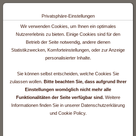
Toggle n
Privatsphäre-Einstellungen
Zum Inhalt springen [AK + 0]
Zum Hauptmenü springen [AK + 1]
Zum Footer-Menü unten (angedockt an Browserrand) springen [AK +
Zum Widget-Menü rechts springen [AK + 3]
Zu den Inhalten im Fußbereich springen [AK + 4]
Wir verwenden Cookies, um Ihnen ein optimales
Nutzererlebnis zu bieten. Einige Cookies sind für den
Betrieb der Seite notwendig, andere dienen
Statistikzwecken, Komforteinstellungen, oder zur Anzeige
personalisierter Inhalte.
Grüß Gott im Ferienhaus
fibe
Sie können selbst entscheiden, welche Cookies Sie
zulassen wollen.
Bitte beachten Sie, dass aufgrund Ihrer
Einstellungen womöglich nicht mehr alle
Funktionalitäten der Seite verfügbar sind.
Weitere
Liebe Besucherin!
Informationen finden Sie in unserer Datenschutzerklärung
Lieber Besucher!
und Cookie Policy.
Seien Sie herzliche willkommen!