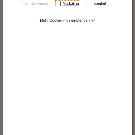
Notwendig
Marketing
Komfort
könnten.
Mehr Cookie-Infos einblenden
Cookies auf der Website
Auf dieser Website nutzen wir Cookies im Zusammenhang mit
der Funktionalität der Seite sowie zu Statistik- und Marketing-
Zwecken.
Wie Sie Cookies auf dieser Seite
ausschalten
Wenn Sie die Cookies dieser Website blockieren möchten,
müssen Sie die Erlaubnis-Einstellungen im Browser ändern.
Hier erhalten Sie weitere Informationen darüber, wie Sie
Cookies verwenden, kontrollieren oder entfernen/blockieren: