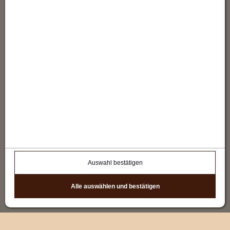
Mozilla Firefox
Mehr anzeigen
Google Chrome
Mehr anzeigen
Microsoft
Mehr anzeigen
Internet Explorer
Safari
Mehr anzeigen
Opera
Mehr anzeigen
Google Analytics
Mehr anzeigen
Auswahl bestätigen
Richtlinien
Alle auswählen und bestätigen