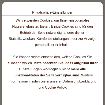
Toggle n
Privatsphäre-Einstellungen
Zum Inhalt springen [AK + 0]
Zum Hauptmenü springen [AK + 1]
Zum Footer-Menü unten (angedockt an Browserrand) springen [AK +
Zum Widget-Menü rechts springen [AK + 3]
Wir verwenden Cookies, um Ihnen ein optimales
Information über Cookies
Nutzererlebnis zu bieten. Einige Cookies sind für den
Betrieb der Seite notwendig, andere dienen
Statistikzwecken, Komforteinstellungen, oder zur Anzeige
personalisierter Inhalte.
Für die bestmögliche Funktion unserer Webseite und für
interne Statistiken verwenden wir Cookies.
Sie können selbst entscheiden, welche Cookies Sie
zulassen wollen.
Bitte beachten Sie, dass aufgrund Ihrer
Ein Cookie ist eine kleine Textdatei, die beim Besuch einer
Einstellungen womöglich nicht mehr alle
Internetseite auf Ihrem Gerät abgelegt wird und dabei hilft Ihr
Funktionalitäten der Seite verfügbar sind.
Weitere
Gerät zu identifizieren. Cookies werden genutzt, um
Informationen finden Sie in unserer Datenschutzerklärung
Informationen zu speichern, wenn sie verschiedene Seiten
und Cookie Policy.
einer Website besuchen oder zu einer Website zurückkehren.
Sie enthalten keine persönlichen Informationen und können
keine Programme ausführen, die einen Virus auslösen