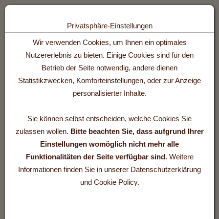
Toggle n
Privatsphäre-Einstellungen
Zum Inhalt springen [AK + 0]
Zum Hauptmenü springen [AK + 1]
Zum Footer-Menü unten (angedockt an Browserrand) springen [AK +
Zum Widget-Menü rechts springen [AK + 3]
Zu den Inhalten im Fußbereich springen [AK + 4]
Wir verwenden Cookies, um Ihnen ein optimales
Nutzererlebnis zu bieten. Einige Cookies sind für den
Betrieb der Seite notwendig, andere dienen
Statistikzwecken, Komforteinstellungen, oder zur Anzeige
personalisierter Inhalte.
Als Selbstversorgerhaus stehen Ihnen das ganze Haus, die
Gastroküche und ein großer Garten zur Verfügung.
Sie können selbst entscheiden, welche Cookies Sie
zulassen wollen.
Bitte beachten Sie, dass aufgrund Ihrer
Einstellungen womöglich nicht mehr alle
Ideal für Familien, Gruppen oder Vereine.
Funktionalitäten der Seite verfügbar sind.
Weitere
Informationen finden Sie in unserer Datenschutzerklärung
Raumangebot:
und Cookie Policy.
6 Schlafzimmer mit gesamt 12 Betten (1 DZ (140x200), 1 DZ
(180x200), 3 Zweibettzimmer und 1 Dreibettzimmer mit franz.
Bett und Einzelbett,