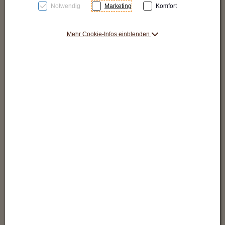
Notwendig
Marketing
Komfort
2x Du/WC
2x WC
Mehr Cookie-Infos einblenden
großes Esszimmer
Kaminzimmer
Freizeitraum mit Tischtennis/Dart/Tischfußball/Spiele
Gastroküche
Sauna
Pergola
Grillstation
Feuerstelle
Gartenlandschaft mit Teich.