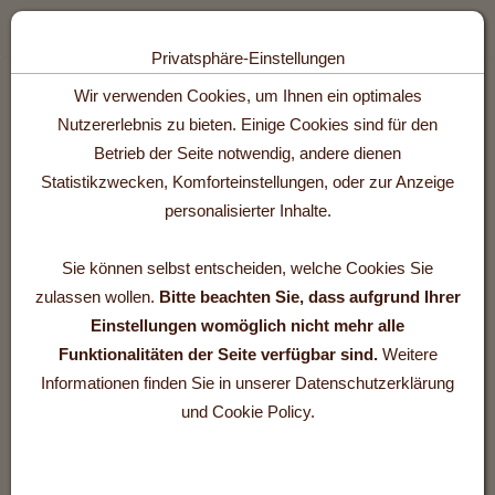
Toggle n
Privatsphäre-Einstellungen
Zum Inhalt springen [AK + 0]
Zum Hauptmenü springen [AK + 1]
Zum Footer-Menü unten (angedockt an Browserrand) springen [AK +
Zum Widget-Menü rechts springen [AK + 3]
Zu den Inhalten im Fußbereich springen [AK + 4]
Wir verwenden Cookies, um Ihnen ein optimales
Nutzererlebnis zu bieten. Einige Cookies sind für den
Betrieb der Seite notwendig, andere dienen
Statistikzwecken, Komforteinstellungen, oder zur Anzeige
personalisierter Inhalte.
Sie können selbst entscheiden, welche Cookies Sie
zulassen wollen.
Bitte beachten Sie, dass aufgrund Ihrer
Einstellungen womöglich nicht mehr alle
Funktionalitäten der Seite verfügbar sind.
Weitere
Informationen finden Sie in unserer Datenschutzerklärung
und Cookie Policy.