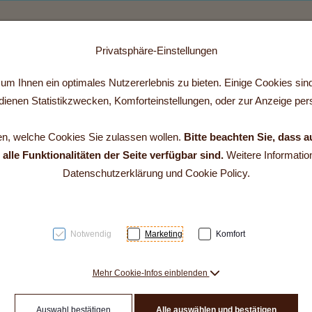
Ferienhaus fibe
Preise
Kontakt
Ferienzeit im fibe
Üble Schlucht
Winterbilder
Privatsphäre-Einstellungen
 2]
m Ihnen ein optimales Nutzererlebnis zu bieten. Einige Cookies sind 
ienen Statistikzwecken, Komforteinstellungen, oder zur Anzeige perso
en, welche Cookies Sie zulassen wollen.
Bitte beachten Sie, dass a
lle Funktionalitäten der Seite verfügbar sind.
Weitere Information
Datenschutzerklärung und Cookie Policy.
Notwendig
Marketing
Komfort
Mehr Cookie-Infos einblenden
Auswahl bestätigen
Alle auswählen und bestätigen