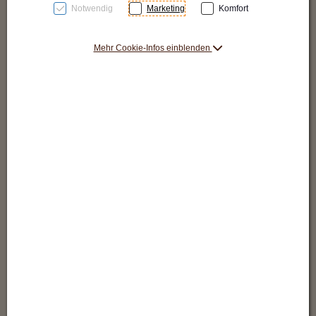
Notwendig
Marketing
Komfort
Mehr Cookie-Infos einblenden
Seminar-Titel
xoo design gmbh
Lorem ipsum dolor sit amet, consetetur sadipscing elitr, sed
diam nonumy eirmod tempor invidunt ut labore et dolore
magna aliquyam erat, sed diam voluptua. At vero eos et
accusam et justo duo dolores et ea rebum. Stet clita kasd
gubergren, no sea takimata sanctus est Lorem ipsum dolor sit
amet. Lorem ipsum dolor sit amet, consetetur sadipscing elitr,
sed diam nonumy eirmod tempor invidunt ut labore et dolore