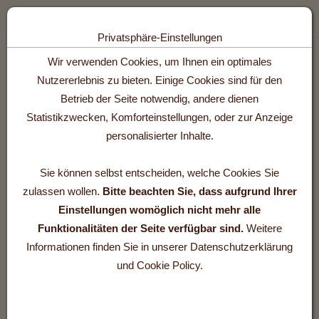
Toggle n
Privatsphäre-Einstellungen
Zum Inhalt springen [AK + 0]
Zum Hauptmenü springen [AK + 1]
Zum Footer-Menü unten (angedockt an Browserrand) springen [AK +
Zum Widget-Menü rechts springen [AK + 3]
Wir verwenden Cookies, um Ihnen ein optimales
Nutzererlebnis zu bieten. Einige Cookies sind für den
Betrieb der Seite notwendig, andere dienen
Statistikzwecken, Komforteinstellungen, oder zur Anzeige
personalisierter Inhalte.
Sie können selbst entscheiden, welche Cookies Sie
zulassen wollen.
Bitte beachten Sie, dass aufgrund Ihrer
Einstellungen womöglich nicht mehr alle
Funktionalitäten der Seite verfügbar sind.
Weitere
Informationen finden Sie in unserer Datenschutzerklärung
und Cookie Policy.