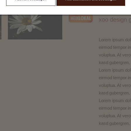
Semina
xoo design
Lorem ipsum dolo
eirmod tempor in
voluptua. At vero
kasd gubergren, 
Lorem ipsum dolo
eirmod tempor in
voluptua. At vero
kasd gubergren, 
Lorem ipsum dolo
eirmod tempor in
voluptua. At vero
kasd gubergren, 