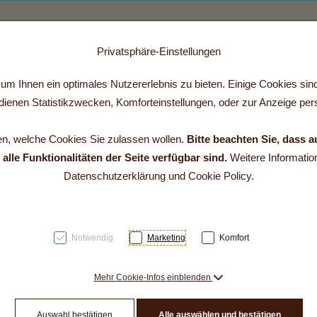
Ferienhaus fibe
Preise
Kontakt
Ferienzeit im fibe
Üble Schlucht
Winterbilder
Privatsphäre-Einstellungen
 2]
m Ihnen ein optimales Nutzererlebnis zu bieten. Einige Cookies sind 
ienen Statistikzwecken, Komforteinstellungen, oder zur Anzeige perso
en, welche Cookies Sie zulassen wollen.
Bitte beachten Sie, dass a
lle Funktionalitäten der Seite verfügbar sind.
Weitere Information
Datenschutzerklärung und Cookie Policy.
Notwendig
Marketing
Komfort
Mehr Cookie-Infos einblenden
Auswahl bestätigen
Alle auswählen und bestätigen