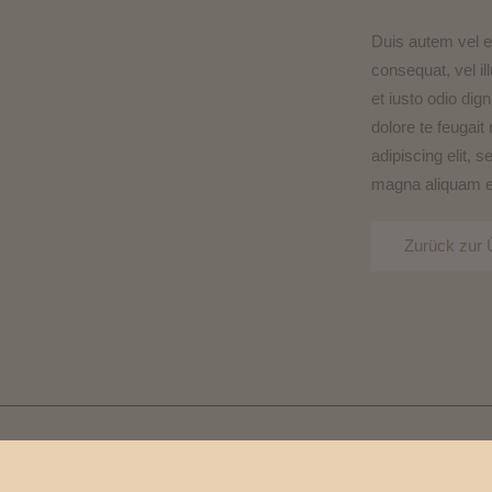
Duis autem vel eu
consequat, vel il
et iusto odio dig
dolore te feugait
adipiscing elit,
magna aliquam er
Zurück zur 