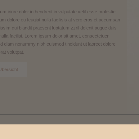
m iriure dolor in hendrerit in vulputate velit esse molestie
lum dolore eu feugiat nulla facilisis at vero eros et accumsan
nissim qui blandit praesent luptatum zzril delenit augue duis
 nulla facilisi. Lorem ipsum dolor sit amet, consectetuer
 sed diam nonummy nibh euismod tincidunt ut laoreet dolore
at volutpat.
Übersicht