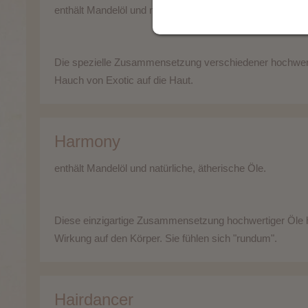
enthält Mandelöl und natürliche, ätherische Öle.
Die spezielle Zusammensetzung verschiedener hochwert
Hauch von Exotic auf die Haut.
Harmony
enthält Mandelöl und natürliche, ätherische Öle.
Diese einzigartige Zusammensetzung hochwertiger Öle h
Wirkung auf den Körper. Sie fühlen sich "rundum".
Hairdancer