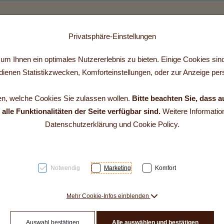
Ferienhaus fibe
Preise
Kontakt
Ferienzeit im fibe
Üble Schlucht
Winterbilder
Privatsphäre-Einstellungen
 2]
m Ihnen ein optimales Nutzererlebnis zu bieten. Einige Cookies sind 
ienen Statistikzwecken, Komforteinstellungen, oder zur Anzeige perso
en, welche Cookies Sie zulassen wollen.
Bitte beachten Sie, dass a
lle Funktionalitäten der Seite verfügbar sind.
Weitere Information
Datenschutzerklärung und Cookie Policy.
 - natürlich mit unserem
edener hochwertiger Öle
Notwendig
Marketing
Komfort
Mehr Cookie-Infos einblenden
Auswahl bestätigen
Alle auswählen und bestätigen